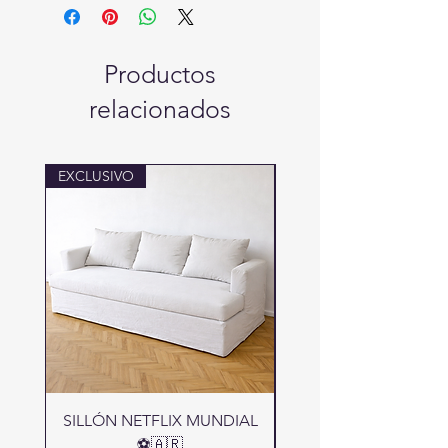
✔️vainilla
✔️lavanda
10% OFF EN EFVO.
Productos
relacionados
EXCLUSIVO
LANZAMIENTO
SILLÓN NETFLIX MUNDIAL
⚽🇦🇷