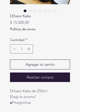
Difusor Keka
Precio
$ 15.000,00
Politica de envio
Cantidad
*
Agregar al carrito
Realizar compra
Difusor Keka de 250ml.
Elegi tu aroma!
✔️magnolias
✔️ coco lima