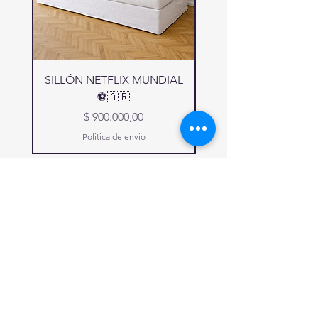
colchonetas y almohadones.
-Almohadones rellenos de vellon
siliconado.
- Placa Soft, maximo confort.
SILLÓN NETFLIX MUNDIAL
-Estructura madera maciza
seleccionada.
⚽🇦🇷
MEDIDAS:
Precio
$ 900.000,00
ALTURA ASIENTO 25CM
Politica de envio
ALTURA RESPALDO 70CM
ALTURA BRAZOS 70CM
ALTURA COLCHONETA 12CM
ANCHO BRAZOS 15CM (a pedido
se pueden hacer de 10cm ancho)
Recibí nuestras ofertas
ANCHO RESPALDO 10CM
SOMOS FABRICANTES!
PODEMOS HACERLO EN LA
MEDIDA QUE NECESITAS!
Suscribite
El descuento es sobre estos precios,